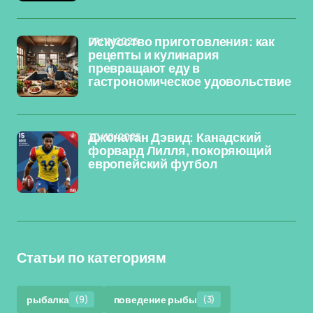
07/11/2025
Искусство приготовления: как
рецепты и кулинария
превращают еду в
гастрономическое удовольствие
30/10/2025
Джонатан Дэвид: Канадский
форвард Лилля, покоряющий
европейский футбол
Статьи по категориям
рыбалка
(9)
поведение рыбы
(3)