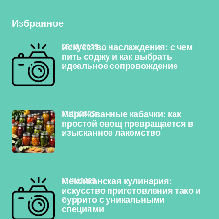
Избранное
05/12/2025
Искусство наслаждения: с чем
пить соджу и как выбрать
идеальное сопровождение
17/11/2025
Маринованные кабачки: как
простой овощ превращается в
изысканное лакомство
13/11/2025
Мексиканская кулинария:
искусство приготовления тако и
буррито с уникальными
специями